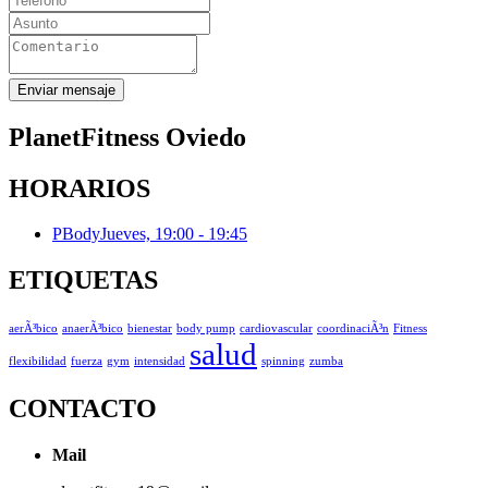
Enviar mensaje
Planet
Fitness Oviedo
HORARIOS
PBody
Jueves, 19:00 - 19:45
ETIQUETAS
aerÃ³bico
anaerÃ³bico
bienestar
body pump
cardiovascular
coordinaciÃ³n
Fitness
salud
flexibilidad
fuerza
gym
intensidad
spinning
zumba
CONTACTO
Mail